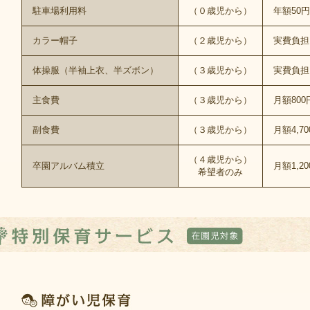
駐車場利用料
（０歳児から）
年額50円
カラー帽子
（２歳児から）
実費負担
体操服（半袖上衣、半ズボン）
（３歳児から）
実費負担
主食費
（３歳児から）
月額800
副食費
（３歳児から）
月額4,7
（４歳児から）
卒園アルバム積立
月額1,2
希望者のみ