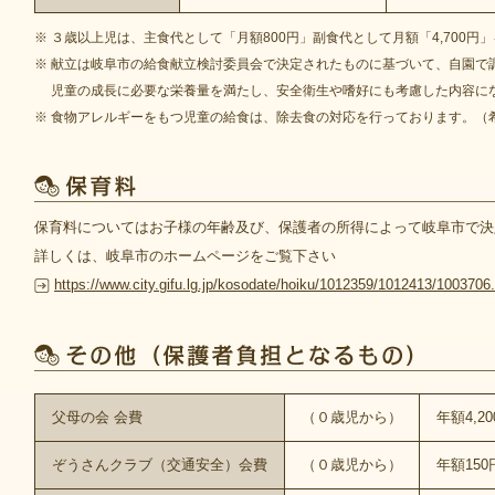
※ ３歳以上児は、主食代として「月額800円」副食代として月額「4,700
※ 献立は岐阜市の給食献立検討委員会で決定されたものに基づいて、自園で
児童の成長に必要な栄養量を満たし、安全衛生や嗜好にも考慮した内容に
※ 食物アレルギーをもつ児童の給食は、除去食の対応を行っております。（
保育料についてはお子様の年齢及び、保護者の所得によって岐阜市で決定さ
詳しくは、岐阜市のホームページをご覧下さい
https://www.city.gifu.lg.jp/kosodate/hoiku/1012359/1012413/1003706
父母の会 会費
（０歳児から）
年額4,2
ぞうさんクラブ（交通安全）会費
（０歳児から）
年額150