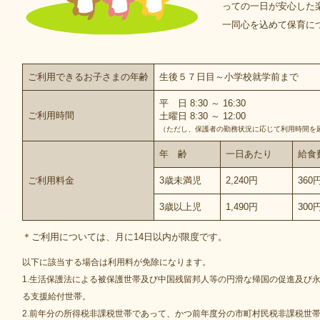
っての一日が安心した
一同心を込めて保育に
ご利用できるお子さまの年齢
生後５７日目～小学校就学前まで
平 日 8:30 ～ 16:30
ご利用時間
土曜日 8:30 ～ 12:00
（ただし、保護者の勤務状況に応じて利用時間を
年 齢
一日あたり
給食
ご利用料金
3歳未満児
2,240円
360
3歳以上児
1,490円
300
＊ご利用については、月に14日以内が限度です。
以下に該当する場合は利用料が免除になります。
1.生活保護法による被保護世帯及び中国残留邦人等の円滑な帰国の促進及び
る支援給付世帯。
2.前年分の所得税非課税世帯であって、かつ前年度分の市町村民税非課税世