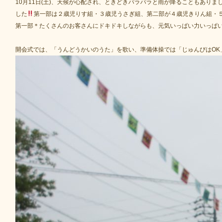
10月11日(土)、天候が心配され、ときどきパラパラと雨が降ることもあり
した
第一部は２歳児りす組・３歳児うさぎ組、第二部が４歳児きりん組・
第一部＊たくさんのお客さんにドキドキしながらも、元気いっぱい力いっぱ
開会式では、「うんどうかいのうた」を歌い、準備体操では「じゅんびはOK