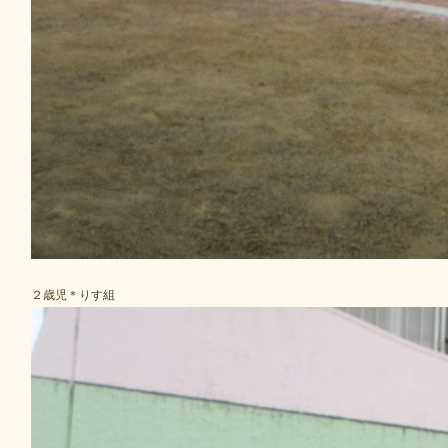
２歳児＊りす組