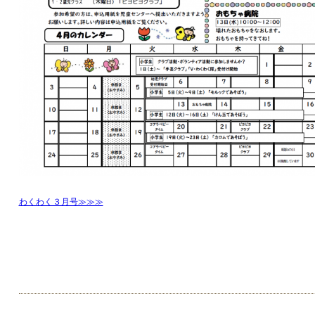
わくわく３月号≫≫≫